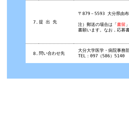
〒879－5593 大分県
提 出 先
7.
注）郵送の場合は
「
書留
書願います。なお，応募
大分大学医学・病院事務
問い合わせ先
8.
TEL：097（586）5140 E