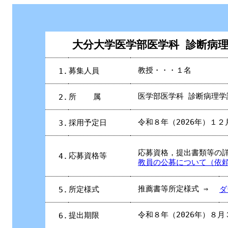
大分大学医学部医学科 診断病
教授・・・１名
募集人員
1.
医学部医学科 診断病理学
所
属
2.
令和８年（2026年）１
採用予定日
3.
応募資格，提出書類等の
応募資格等
4.
教員の公募について（依
推薦書等所定様式 ⇒
所定様式
ダ
5.
令和８年（2026年）８
提出期限
6.