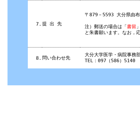
〒879－5593 大分県
提 出 先
7.
注）郵送の場合は
「
書留
と朱書願います。なお，
大分大学医学・病院事務
問い合わせ先
8.
TEL：097（586）5140 E