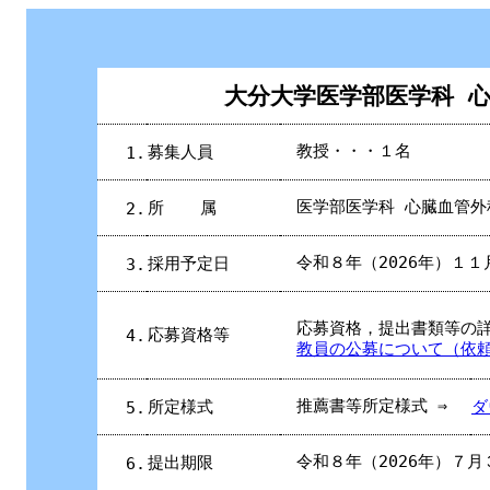
大分大学医学部医学科 
教授・・・１名
募集人員
1.
医学部医学科 心臓血管外
所
属
2.
令和８年（2026年）１
採用予定日
3.
応募資格，提出書類等の
応募資格等
4.
教員の公募について（依
推薦書等所定様式 ⇒
所定様式
ダ
5.
令和８年（2026年）７
提出期限
6.