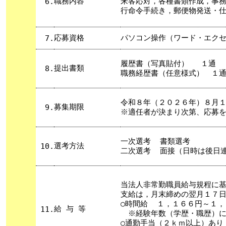
職務内容
来客応対，各種書類作成，事
6.
行命令手続き，郵便物発送・
応募資格
パソコン操作（ワード・エク
7.
履歴書（写真貼付） １通
提出書類
8.
職務経歴書（任意様式） １
令和８年（２０２６年）８月１
募集期限
9.
※適任者が決まり次第、応募
一次選考
書類選考
選考方法
10.
二次選考
面接（日時は後日
当法人非常勤職員給与規程に
支給は，月末締めの翌月１７
○時間給
１，１６６円～１，
給 与 等
11.
※経験年数（学歴・職歴）に
○通勤手当（２ｋｍ以上）あり