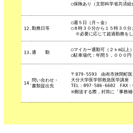
○保険あり（文部科学省共済組
○週５日（月～金）
勤務日等
○８時３０分から１５時３０分
12.
※必要に応じて超過勤務をし
○マイカー通勤可（２ｋm以上
通 勤
13.
○駐車場代：年間５，０００円
〒879-5593 由布市挾間町
大分大学医学部救急医学講座
問い合わせ・
14.
TEL：097-586-6602 FAX：0
書類提出先
※郵送する際，封筒に「事務補