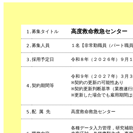
高度救命救急センター 
募集タイトル
1.
募集人員
１名【非常勤職員（パート職
2.
採用予定日
令和８年（２０２６年）９月
3.
令和９年（２０２７年）３月
※契約の更新の可能性あり
契約期間等
4.
※契約更新判断基準（業務遂行
※更新した場合でも雇用期間は
配 属 先
高度救命救急センター
5.
各種データ入力管理，研究補