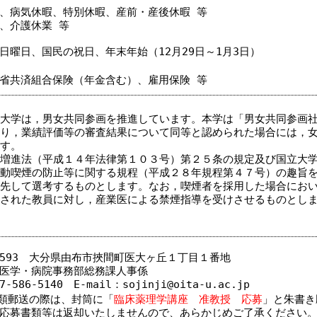
、病気休暇、特別休暇、産前・産後休暇 等
、介護休業 等
日曜日、国民の祝日、年末年始（12月29日～1月3日）
省共済組合保険（年金含む）、雇用保険 等
大学は，男女共同参画を推進しています。本学は「男女共同参画
り，業績評価等の審査結果について同等と認められた場合には，女
す。
増進法（平成１４年法律第１０３号）第２５条の規定及び国立大
動喫煙の防止等に関する規程（平成２８年規程第４７号）の趣旨を
先して選考するものとします。なお，喫煙者を採用した場合におい
された教員に対し，産業医による禁煙指導を受けさせるものとし
-5593 大分県由布市挾間町医大ヶ丘１丁目１番地
医学・病院事務部総務課人事係
7-586-5140 E-mail：sojinji@oita-u.ac.jp
類郵送の際は、封筒に「
臨床薬理学講座 准教授
応
募
」と朱書き
応募書類等は返却いたしませんので、あらかじめご了承ください