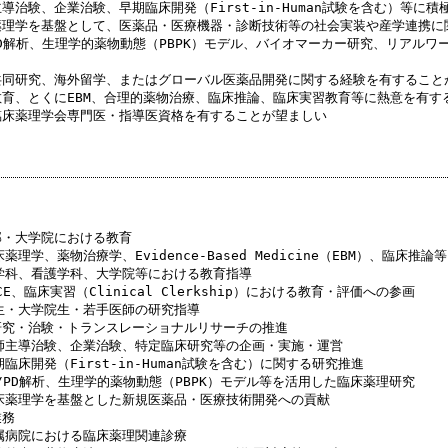
主導治験、企業治験、早期臨床開発（First-in-Human試験を含む）等に
床薬理学を基盤として、医薬品・医療機器・診断技術等の社会実装や産学連携に
/PD解析、生理学的薬物動態（PBPK）モデル、バイオマーカー研究、リアル
際共同研究、海外留学、またはグローバル医薬品開発に関する経験を有すること
学教育、とくにEBM、合理的薬物治療、臨床推論、臨床実習教育等に熱意を有す
本臨床薬理学会専門医・指導医資格を有することが望ましい
部・大学院における教育
床薬理学、薬物治療学、Evidence-Based Medicine（EBM）、臨床
医学科、看護学科、大学院等における教育指導
SCE、臨床実習（Clinical Clerkship）における教育・評価への参画
学生・大学院生・若手医師の研究指導
床研究・治験・トランスレーショナルリサーチの推進
医師主導治験、企業治験、特定臨床研究等の企画・実施・運営
期臨床開発（First-in-Human試験を含む）に関する研究推進
K/PD解析、生理学的薬物動態（PBPK）モデル等を活用した臨床薬理研究
臨床薬理学を基盤とした新規医薬品・医療技術開発への貢献
業務
附属病院における臨床薬理関連診療