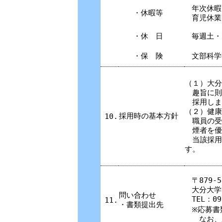
年次休暇
・休暇等
育児休業
・休 日
毎週土・
・保 険
文部科学
（１）大分
趣旨に則
採用しま
（２）健康
採用時の基本方針
10.
職員の受
煙者を優
当該採用
す。
〒879
大分大学
問い合わせ
TEL：09
11.
・書類提出先
※応募書
なお、