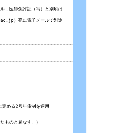
ル，医師免許証（写）と別刷は
.ac.jp）宛に電子メールで別途
に定める2号年俸制を適用
したものと見なす。）