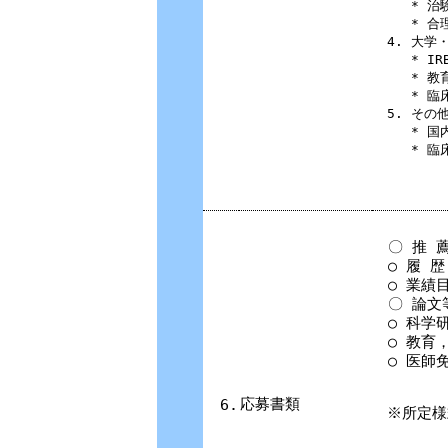
* 
* 
4. 大学
* I
* 
* 臨
5. その
* 
* 
〇 推 
○ 履 歴
○ 業績目
〇 論文
○ 科学
○ 教育
○ 医師
応募書類
6.
※所定様