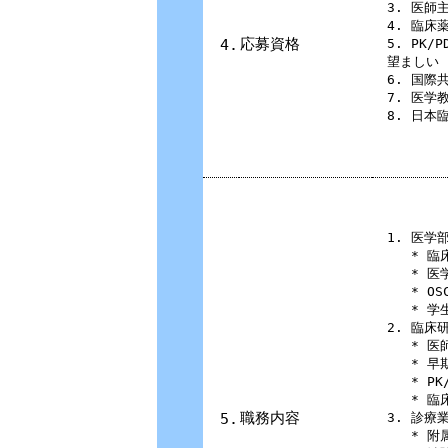
3. 医師
4. 臨
応募資格
4.
5. PK
望ましい
6. 国
7. 医
8. 日
1. 医学
* 臨
* 
* O
* 
2. 臨
* 
* 早
* P
* 
職務内容
5.
3. 診療
* 