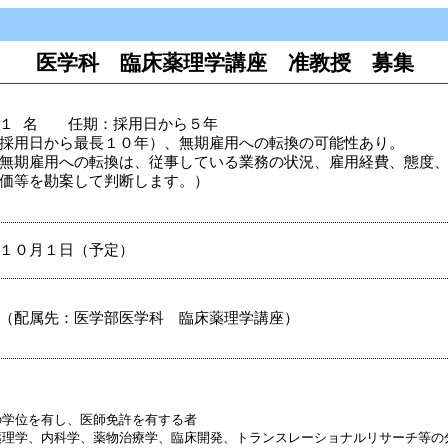
医学科 臨床薬理学講座 准教授 募集
 １ 名 任期：採用日から５年
採用日から最長１０年）、無期雇用への転換の可能性あり。
無期雇用への転換は、従事している業務の状況、雇用経費、態度
価等を勘案して判断します。）
１０月１日（予定）
（配属先：医学部医学科 臨床薬理学講座）
士の学位を有し、医師免許を有する者
床薬理学、内科学、薬物治療学、臨床開発、トランスレーショナルリサーチ等