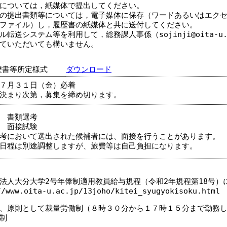
については，紙媒体で提出してください。
の提出書類等については，電子媒体に保存（ワードあるいはエクセ
ファイル）し，履歴書の紙媒体と共に送付してください。
転送システム等を利用して，総務課人事係（sojinji@oita-u
ていただいても構いません。
歴書等所定様式
ダウンロード
７月３１日（金）必着
決まり次第，募集を締め切ります。
 書類選考
 面接試験
考において選出された候補者には、面接を行うことがあります。
日程は別途調整しますが、旅費等は自己負担になります。
法人大分大学2号年俸制適用教員給与規程（令和2年規程第18号）
//www.oita-u.ac.jp/13joho/kitei_syugyokisoku.html
、原則として裁量労働制（８時３０分から１７時１５分まで勤務
制