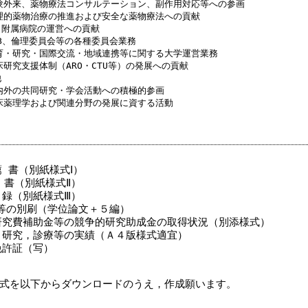
治験外来、薬物療法コンサルテーション、副作用対応等への参画
合理的薬物治療の推進および安全な薬物療法への貢献
・附属病院の運営への貢献
RB、倫理委員会等の各種委員会業務
教育・研究・国際交流・地域連携等に関する大学運営業務
床研究支援体制（ARO・CTU等）の発展への貢献
他
国内外の共同研究・学会活動への積極的参画
臨床薬理学および関連分野の発展に資する活動
薦 書（別紙様式Ⅰ）
 書（別紙様式Ⅱ）
録（別紙様式Ⅲ）
等の別刷（学位論文＋５編）
研究費補助金等の競争的研究助成金の取得状況（別添様式）
，研究，診療等の実績（Ａ４版様式適宜）
免許証（写）
式を以下からダウンロードのうえ，作成願います。