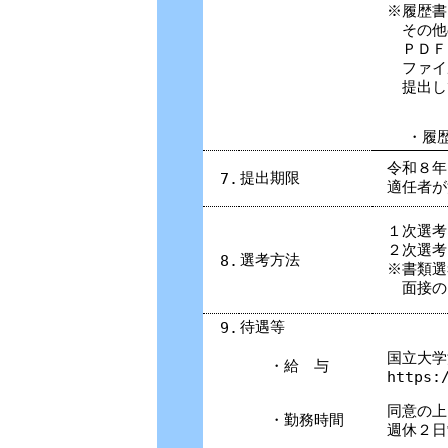
※履歴書
その他
ＰＤＦ
ファイル
提出し
・履
令和８年
提出期限
7.
適任者が
１次選考
２次選考
選考方法
8.
※書類選
面接の
待遇等
9.
国立大学
・給 与
https:
同意の上
・勤務時間
週休２日