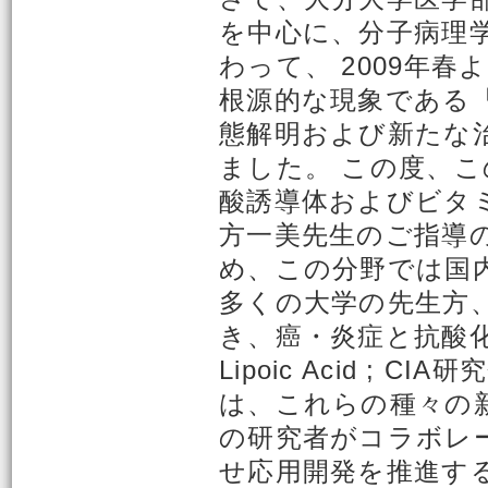
を中心に、分子病理
わって、 2009年
根源的な現象である
態解明および新たな
ました。 この度、
酸誘導体およびビタ
方一美先生のご指導
め、この分野では国
多くの大学の先生方
き、癌・炎症と抗酸化研究会（C
Lipoic Acid 
は、これらの種々の
の研究者がコラボレ
せ応用開発を推進す