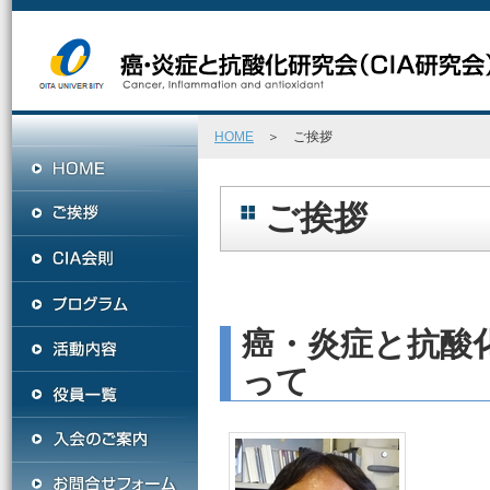
HOME
＞ ご挨拶
ご挨拶
癌・炎症と抗酸
って