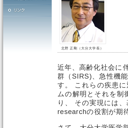
北野 正剛（大分大学長）
近年、高齢化社会に
群（SIRS)、急性
す。 これらの疾患
ムの解明とそれを制
り、 その実現には、基礎
researchの役割
さて、大分大学医学