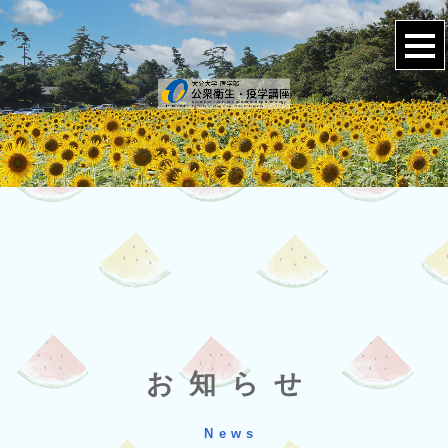
お知らせ
News