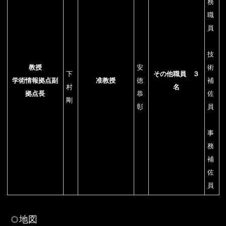
務
職
員
技
教授
安
術
下
その他職員 ３
学術情報拠点副
准教授
徳
補
村
名
拠点長
恭
佐
剛
彰
員
事
務
補
佐
員
地図