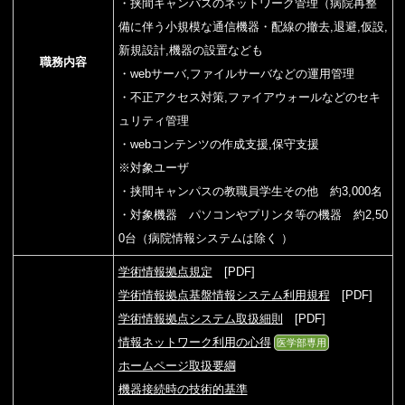
・挟間キャンパスのネットワーク管理（病院再整
備に伴う小規模な通信機器・配線の撤去,退避,仮設,
新規設計,機器の設置なども
職務内容
・webサーバ,ファイルサーバなどの運用管理
・不正アクセス対策,ファイアウォールなどのセキ
ュリティ管理
・webコンテンツの作成支援,保守支援
※対象ユーザ
・挟間キャンパスの教職員学生その他 約3,000名
・対象機器 パソコンやプリンタ等の機器 約2,50
0台（病院情報システムは除く ）
学術情報拠点規定
[PDF]
学術情報拠点基盤情報システム利用規程
[PDF]
学術情報拠点システム取扱細則
[PDF]
情報ネットワーク利用の心得
医学部専用
ホームページ取扱要綱
機器接続時の技術的基準