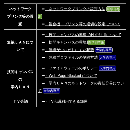
ネットワーク
➡
・ネットワークプリンタの設定方法
医学部専
プリンタ等の設
用
置
➡
・複合機・プリンタ等の適切な設定について
➡
・挾間キャンパスの無線LAN の利用について
無線ＬＡＮにつ
➡
・挾間キャンパスの環境
医学部専用
いて
➡
・無線がつながりにくい状態
大学内専用
➡
・無線プロファイルの削除方法
大学内専用
➡
・ファイアウォールのポリシー
大学内専用
挟間キャンパス
➡
・Web Page Blocked について
の
➡
・学内ＬＡＮのネットワークの責任分界につい
学内ＬＡＮ
て
大学内専用
ＴＶ会議
➡
・TV会議利用できる部屋