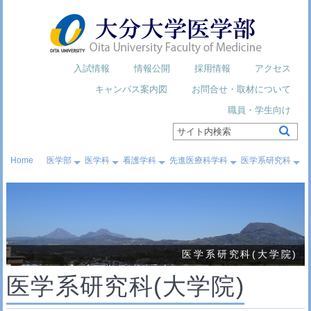
入試情報
情報公開
採用情報
アクセス
キャンパス案内図
お問合せ・取材について
職員・学生向け
Home
医学部
医学科
看護学科
先進医療科学科
医学系研究科
医学系研究科(大学院)
医学系研究科(大学院)