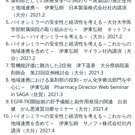
薬剤部としての医療安全への関わり～医薬品の適正使用
と地域連携～ 伊東弘樹 日本製薬株式会社社内講演
（大分）2021.2
バイオシミラーの安全性と経済性を考える～大分大学医
学部附属病院の取り組みから～ 伊東弘樹 ネットフォ
ーラム～バイオシミラーを考える～（大分）2021.2
バイオシミラーの安全性と経済性を考える～これからの
地域連携を含めて～ 伊東弘樹 マイラン社内講演（大
分）2021.2
腎機能評価に難渋した2症例 津下遥香 大分県病院薬
剤師会 第22回症例検討会（大分）2021.3
地域連携における薬剤部の役割～がん化学療法部門を中
心に～ 伊東弘樹 Pharmacy Director Web Seminar
in SAGA（佐賀）2021.3
EGFR-TKI開始前の肝予備能と副作用発現の関連 白岩
健 がん悪液質治療セミナー（大分）2021.4
バイオシミラーの安全性と経済性を考える～これからの
地域連携を含めて～ 伊東弘樹 サノフィ株式会社社内
講演（大分）2021.4