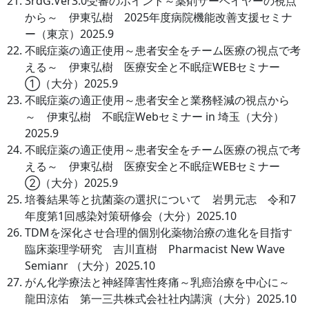
3rdG:Ver3.0受審のポイント～薬剤サーベイヤーの視点
から～ 伊東弘樹 2025年度病院機能改善支援セミナ
ー（東京）2025.9
不眠症薬の適正使用～患者安全をチーム医療の視点で考
える～ 伊東弘樹 医療安全と不眠症WEBセミナー
①（大分）2025.9
不眠症薬の適正使用～患者安全と業務軽減の視点から
～ 伊東弘樹 不眠症Webセミナー in 埼玉（大分）
2025.9
不眠症薬の適正使用～患者安全をチーム医療の視点で考
える～ 伊東弘樹 医療安全と不眠症WEBセミナー
②（大分）2025.9
培養結果等と抗菌薬の選択について 岩男元志 令和7
年度第1回感染対策研修会（大分）2025.10
TDMを深化させ合理的個別化薬物治療の進化を目指す
臨床薬理学研究 吉川直樹 Pharmacist New Wave
Semianr （大分）2025.10
がん化学療法と神経障害性疼痛～乳癌治療を中心に～
龍田涼佑 第一三共株式会社社内講演（大分）2025.10