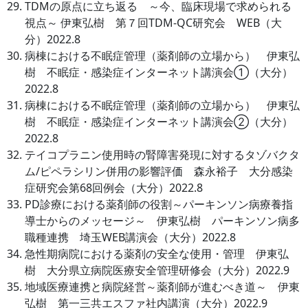
TDMの原点に立ち返る ～今、臨床現場で求められる
視点～ 伊東弘樹 第７回TDM-QC研究会 WEB（大
分）2022.8
病棟における不眠症管理（薬剤師の立場から） 伊東弘
樹 不眠症・感染症インターネット講演会①（大分）
2022.8
病棟における不眠症管理（薬剤師の立場から） 伊東弘
樹 不眠症・感染症インターネット講演会②（大分）
2022.8
テイコプラニン使用時の腎障害発現に対するタゾバクタ
ム/ピペラシリン併用の影響評価 森永裕子 大分感染
症研究会第68回例会（大分）2022.8
PD診療における薬剤師の役割～パーキンソン病療養指
導士からのメッセージ～ 伊東弘樹 パーキンソン病多
職種連携 埼玉WEB講演会（大分）2022.8
急性期病院における薬剤の安全な使用・管理 伊東弘
樹 大分県立病院医療安全管理研修会（大分）2022.9
地域医療連携と病院経営～薬剤師が進むべき道～ 伊東
弘樹 第一三共エスファ社内講演（大分）2022.9