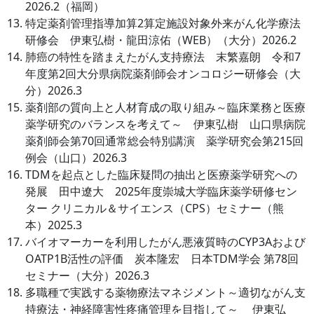
2026.2（福岡）
特定薬剤管理指導加算2算定施設対象外来がん化学療法
研修会 伊東弘樹・龍田涼佑（WEB）（大分）2026.2
肺癌の特性を踏まえたがん支持療法 末繁嘉朗 令和7
年度第2回大分県病院薬剤師会オンコロジー研修会（大
分）2026.3
薬剤部の質向上と人材育成の取り組み～臨床業務と医療
薬学研究のバランスを考えて～ 伊東弘樹 山口県病院
薬剤師会第70回通常総会特別講演 薬学研究会第215回
例会（山口）2026.3
TDMを起点とした臨床疑問の抽出と医療薬学研究への
発展 田中遼大 2025年度崇城大学臨床薬学研修セン
ター クリニカル＆サイエンス（CPS）セミナー（熊
本）2025.3
バイオマーカーを利用したがん悪液質時のCYP3Aおよび
OATP1B活性の評価 炭本隆宏 日本TDM学会 第78回
セミナー（大分）2026.3
多職種で実践する薬物療法マネジメント～適切ながん支
持療法・神経障害性疼痛管理を目指して～ 伊東弘