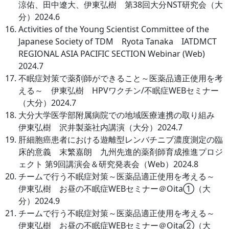
涼佑、田中遼大、伊東弘樹 第38回大分NST研究会（大
分）2024.6
Activities of the Young Scientist Committee of the
Japanese Society of TDM Ryota Tanaka IATDMCT
REGIONAL ASIA PACIFIC SECTION Webinar (Web)
2024.7
不眠症対策で薬剤師ができること～医薬品適正使用を考
える～ 伊東弘樹 HPVワクチン/不眠症WEBセミナー
（大分）2024.7
大分大学医学部附属病院での地域医療連携の取り組み
伊東弘樹 沢井製薬社内講演（大分）2024.7
肝細胞癌患者における遊離型レンバチニブ濃度測定の臨
床的意義 末繁嘉朗 九州先進的薬剤師育成推進プロジ
ェクト 第9回講演会＆研究発表会（Web）2024.8
チームで行う不眠症対策～医薬品適正使用を考える～
伊東弘樹 お昼の不眠症WEBセミナー＠Oita①（大
分）2024.9
チームで行う不眠症対策～医薬品適正使用を考える～
伊東弘樹 お昼の不眠症WEBセミナー＠Oita②（大