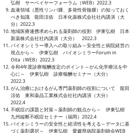
弘樹 サーベイヤーフォーラム（WEB）2022.3
血液領域（悪性リンパ腫、多発性骨髄腫）の知っておく
べき知識 龍田涼佑 日本化薬株式会社社内講演（大
分）2022.3
地域医療連携求められる薬剤師の役割 伊東弘樹 日本
新薬株式会社社内講演（大分） 2022.3
バイオシミラー導入への取り組み～安全性と病院経営の
視点から～ 伊東弘樹 バイオシミラーForum in
Oita（WEB）2022.3
令和4年度診療報酬改定のポイント～がん化学療法を中
心に～ 伊東弘樹 診療報酬セミナー（大分）
2022.3
がん治療におけるがん専門薬剤師の役割について 龍田
涼佑 東和薬品工業株式会社社内講演（大分）
2022.4
不眠症の課題と対策～薬剤師の観点から～ 伊東弘樹
九州縦断不眠症セミナー（福岡）2022.4
バイオシミラーの安全性と経済性を考える～データに基
づく薬剤選択～ 伊東弘樹 愛媛県病院薬剤師会WEB