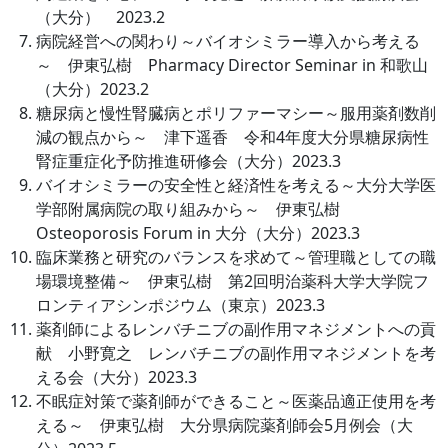
（大分） 2023.2
病院経営への関わり～バイオシミラー導入から考える
～ 伊東弘樹 Pharmacy Director Seminar in 和歌山
（大分）2023.2
糖尿病と慢性腎臓病とポリファーマシー～服用薬剤数削
減の観点から～ 津下遥香 令和4年度大分県糖尿病性
腎症重症化予防推進研修会（大分）2023.3
バイオシミラーの安全性と経済性を考える～大分大学医
学部附属病院の取り組みから～ 伊東弘樹
Osteoporosis Forum in 大分（大分）2023.3
臨床業務と研究のバランスを求めて～管理職としての職
場環境整備～ 伊東弘樹 第2回明治薬科大学大学院フ
ロンティアシンポジウム（東京）2023.3
薬剤師によるレンバチニブの副作用マネジメントへの貢
献 小野寛之 レンバチニブの副作用マネジメントを考
える会（大分）2023.3
不眠症対策で薬剤師ができること～医薬品適正使用を考
える～ 伊東弘樹 大分県病院薬剤師会5月例会（大