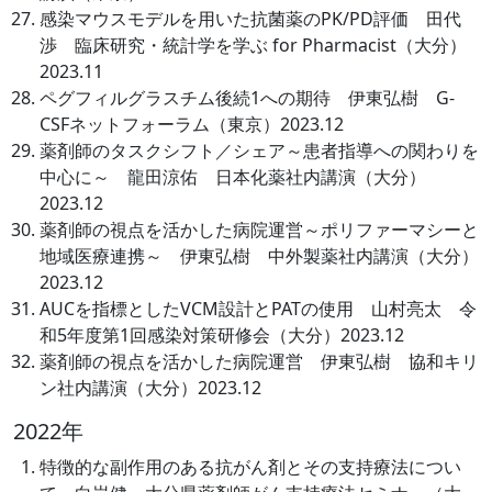
感染マウスモデルを用いた抗菌薬のPK/PD評価 田代
渉 臨床研究・統計学を学ぶ for Pharmacist（大分）
2023.11
ペグフィルグラスチム後続1への期待 伊東弘樹 G-
CSFネットフォーラム（東京）2023.12
薬剤師のタスクシフト／シェア～患者指導への関わりを
中心に～ 龍田涼佑 日本化薬社内講演（大分）
2023.12
薬剤師の視点を活かした病院運営～ポリファーマシーと
地域医療連携～ 伊東弘樹 中外製薬社内講演（大分）
2023.12
AUCを指標としたVCM設計とPATの使用 山村亮太 令
和5年度第1回感染対策研修会（大分）2023.12
薬剤師の視点を活かした病院運営 伊東弘樹 協和キリ
ン社内講演（大分）2023.12
2022年
特徴的な副作用のある抗がん剤とその支持療法につい