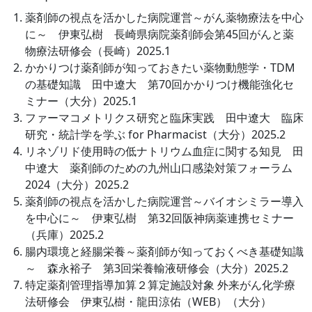
薬剤師の視点を活かした病院運営～がん薬物療法を中心
に～ 伊東弘樹 長崎県病院薬剤師会第45回がんと薬
物療法研修会（長崎）2025.1
かかりつけ薬剤師が知っておきたい薬物動態学・TDM
の基礎知識 田中遼大 第70回かかりつけ機能強化セ
ミナー（大分）2025.1
ファーマコメトリクス研究と臨床実践 田中遼大 臨床
研究・統計学を学ぶ for Pharmacist（大分）2025.2
リネゾリド使用時の低ナトリウム血症に関する知見 田
中遼大 薬剤師のための九州山口感染対策フォーラム
2024（大分）2025.2
薬剤師の視点を活かした病院運営～バイオシミラー導入
を中心に～ 伊東弘樹 第32回阪神病薬連携セミナー
（兵庫）2025.2
腸内環境と経腸栄養～薬剤師が知っておくべき基礎知識
～ 森永裕子 第3回栄養輸液研修会（大分）2025.2
特定薬剤管理指導加算２算定施設対象 外来がん化学療
法研修会 伊東弘樹・龍田涼佑（WEB）（大分）