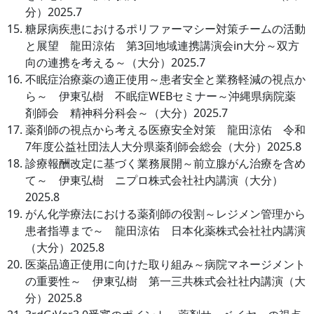
分）2025.7
糖尿病疾患におけるポリファーマシー対策チームの活動
と展望 龍田涼佑 第3回地域連携講演会in大分～双方
向の連携を考える～（大分）2025.7
不眠症治療薬の適正使用～患者安全と業務軽減の視点か
ら～ 伊東弘樹 不眠症WEBセミナー～沖縄県病院薬
剤師会 精神科分科会～（大分）2025.7
薬剤師の視点から考える医療安全対策 龍田涼佑 令和
7年度公益社団法人大分県薬剤師会総会（大分）2025.8
診療報酬改定に基づく業務展開～前立腺がん治療を含め
て～ 伊東弘樹 ニプロ株式会社社内講演（大分）
2025.8
がん化学療法における薬剤師の役割～レジメン管理から
患者指導まで～ 龍田涼佑 日本化薬株式会社社内講演
（大分）2025.8
医薬品適正使用に向けた取り組み～病院マネージメント
の重要性～ 伊東弘樹 第一三共株式会社社内講演（大
分）2025.8