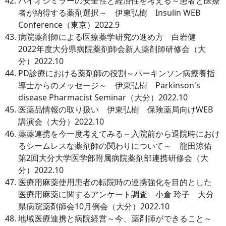
バイオシミラーの安全性と経済性を考える～患者と医療
者が納得する薬剤選択～ 伊東弘樹 Insulin WEB
Conference（東京）2022.9
病院薬剤師による医療薬学研究の進め方 白岩健
2022年度大分県病院薬剤師会新人薬剤師研修会（大
分）2022.10
PD診療における薬剤師の役割～パーキンソン病療養指
導士からのメッセージ～ 伊東弘樹 Parkinson's
disease Pharmacist Seminar（大分）2022.10
医薬品情報の取り扱い 伊東弘樹 保険薬局向けWEB
講演会（大分）2022.10
薬薬連携を今一度考えてみる～入院前から退院時におけ
るシームレスな薬剤師の関わりについて～ 龍田涼佑
第2回大分大学医学部附属病院薬剤部連携研修会（大
分）2022.10
医療用麻薬使用患者の転院時の連携強化を目的とした
医療用麻薬に関するアンケート調査 小倉 玲子 大分
県病院薬剤師会10月例会（大分）2022.10
地域医療連携と病院経営～今、薬剤師ができること～