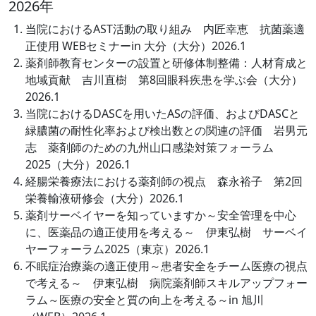
2026年
当院におけるAST活動の取り組み 内匠幸恵 抗菌薬適
正使用 WEBセミナーin 大分（大分）2026.1
薬剤師教育センターの設置と研修体制整備：人材育成と
地域貢献 吉川直樹 第8回眼科疾患を学ぶ会（大分）
2026.1
当院におけるDASCを用いたASの評価、およびDASCと
緑膿菌の耐性化率および検出数との関連の評価 岩男元
志 薬剤師のための九州山口感染対策フォーラム
2025（大分）2026.1
経腸栄養療法における薬剤師の視点 森永裕子 第2回
栄養輸液研修会（大分）2026.1
薬剤サーベイヤーを知っていますか～安全管理を中心
に、医薬品の適正使用を考える～ 伊東弘樹 サーベイ
ヤーフォーラム2025（東京）2026.1
不眠症治療薬の適正使用～患者安全をチーム医療の視点
で考える～ 伊東弘樹 病院薬剤師スキルアップフォー
ラム～医療の安全と質の向上を考える～in 旭川