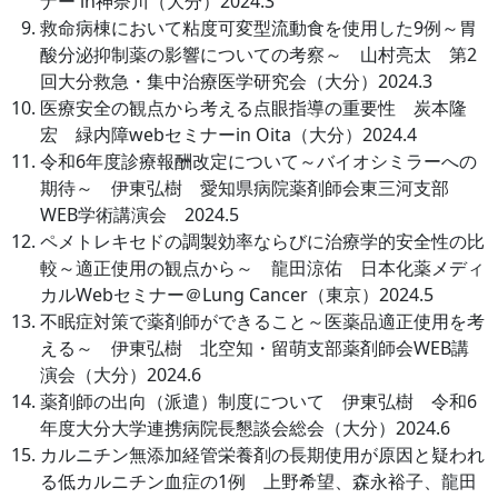
ナー in神奈川（大分）2024.3
救命病棟において粘度可変型流動食を使用した9例～胃
酸分泌抑制薬の影響についての考察～ 山村亮太 第2
回大分救急・集中治療医学研究会（大分）2024.3
医療安全の観点から考える点眼指導の重要性 炭本隆
宏 緑内障webセミナーin Oita（大分）2024.4
令和6年度診療報酬改定について～バイオシミラーへの
期待～ 伊東弘樹 愛知県病院薬剤師会東三河支部
WEB学術講演会 2024.5
ペメトレキセドの調製効率ならびに治療学的安全性の比
較～適正使用の観点から～ 龍田涼佑 日本化薬メディ
カルWebセミナー＠Lung Cancer（東京）2024.5
不眠症対策で薬剤師ができること～医薬品適正使用を考
える～ 伊東弘樹 北空知・留萌支部薬剤師会WEB講
演会（大分）2024.6
薬剤師の出向（派遣）制度について 伊東弘樹 令和6
年度大分大学連携病院長懇談会総会（大分）2024.6
カルニチン無添加経管栄養剤の長期使用が原因と疑われ
る低カルニチン血症の1例 上野希望、森永裕子、龍田