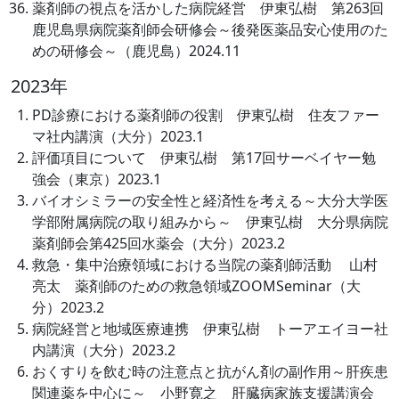
薬剤師の視点を活かした病院経営 伊東弘樹 第263回
鹿児島県病院薬剤師会研修会～後発医薬品安心使用のた
めの研修会～（鹿児島）2024.11
2023年
PD診療における薬剤師の役割 伊東弘樹 住友ファー
マ社内講演（大分）2023.1
評価項目について 伊東弘樹 第17回サーベイヤー勉
強会（東京）2023.1
バイオシミラーの安全性と経済性を考える～大分大学医
学部附属病院の取り組みから～ 伊東弘樹 大分県病院
薬剤師会第425回水薬会（大分）2023.2
救急・集中治療領域における当院の薬剤師活動 山村
亮太 薬剤師のための救急領域ZOOMSeminar（大
分）2023.2
病院経営と地域医療連携 伊東弘樹 トーアエイヨー社
内講演（大分）2023.2
おくすりを飲む時の注意点と抗がん剤の副作用～肝疾患
関連薬を中心に～ 小野寛之 肝臓病家族支援講演会