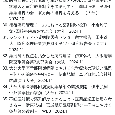
医療連携における取り組み状況と今後の展望～電子処方
箋導入と選定療養制度を踏まえて～ 龍田涼佑 第2回
薬薬連携の会～双方向の連携を考える～（大分）
2024.10
術後疼痛管理チームにおける薬剤師の役割 小倉玲子
第7回眼科疾患を学ぶ会（大分）2024.11
シンシナティ小児病院医療センター留学報告 田中遼
大 臨床薬理研究振興財団第17回研究報告会（東京）
2024.11
薬剤師の視点を活かした病院運営 伊東弘樹 大阪府病
院薬剤師会第2支部例会（大阪）2024.11
大分大学医学部附属病院における化学療法の現状と課題
～乳がん治療を中心に～ 伊東弘樹 ニプロ株式会社社
内講演（大分）2024.11
大分大学医学部附属病院薬剤部の業務展開 伊東弘樹
中外製薬社内講演（大分）2024.11
不眠症対策で薬剤師ができること～医薬品適正使用を考
える～ 伊東弘樹 宮城県病院薬剤師会～病棟における
薬剤師の役割～（WEB）2024.11