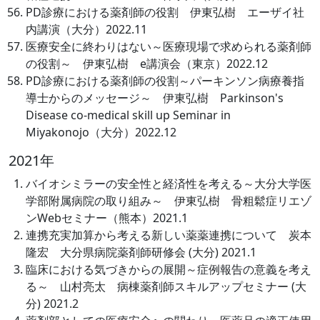
PD診療における薬剤師の役割 伊東弘樹 エーザイ社
内講演（大分）2022.11
医療安全に終わりはない～医療現場で求められる薬剤師
の役割～ 伊東弘樹 e講演会（東京）2022.12
PD診療における薬剤師の役割～パーキンソン病療養指
導士からのメッセージ～ 伊東弘樹 Parkinson's
Disease co-medical skill up Seminar in
Miyakonojo（大分）2022.12
2021年
バイオシミラーの安全性と経済性を考える～大分大学医
学部附属病院の取り組み～ 伊東弘樹 骨粗鬆症リエゾ
ンWebセミナー（熊本）2021.1
連携充実加算から考える新しい薬薬連携について 炭本
隆宏 大分県病院薬剤師研修会 (大分) 2021.1
臨床における気づきからの展開～症例報告の意義を考え
る～ 山村亮太 病棟薬剤師スキルアップセミナー (大
分) 2021.2