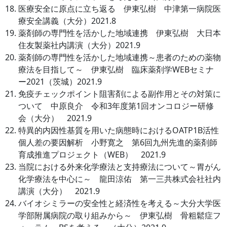
医療安全に原点に立ち返る 伊東弘樹 中津第一病院医
療安全講義（大分）2021.8
薬剤師の専門性を活かした地域連携 伊東弘樹 大日本
住友製薬社内講演（大分）2021.9
薬剤師の専門性を活かした地域連携～患者のための薬物
療法を目指して～ 伊東弘樹 臨床薬剤学WEBセミナ
ー2021（茨城）2021.9
免疫チェックポイント阻害剤による副作用とその対策に
ついて 中原良介 令和3年度第1回オンコロジー研修
会（大分） 2021.9
特異的内因性基質を用いた病態時におけるOATP1B活性
個人差の要因解析 小野寛之 第6回九州先進的薬剤師
育成推進プロジェクト（WEB） 2021.9
当院における外来化学療法と支持療法について～胃がん
化学療法を中心に～ 龍田涼佑 第一三共株式会社社内
講演（大分） 2021.9
バイオシミラーの安全性と経済性を考える～大分大学医
学部附属病院の取り組みから～ 伊東弘樹 骨粗鬆症フ