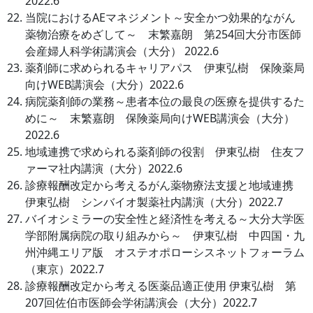
2022.6
当院におけるAEマネジメント～安全かつ効果的ながん
薬物治療をめざして～ 末繁嘉朗 第254回大分市医師
会産婦人科学術講演会（大分） 2022.6
薬剤師に求められるキャリアパス 伊東弘樹 保険薬局
向けWEB講演会（大分）2022.6
病院薬剤師の業務～患者本位の最良の医療を提供するた
めに～ 末繁嘉朗 保険薬局向けWEB講演会（大分）
2022.6
地域連携で求められる薬剤師の役割 伊東弘樹 住友フ
ァーマ社内講演（大分）2022.6
診療報酬改定から考えるがん薬物療法支援と地域連携
伊東弘樹 シンバイオ製薬社内講演（大分）2022.7
バイオシミラーの安全性と経済性を考える～大分大学医
学部附属病院の取り組みから～ 伊東弘樹 中四国・九
州沖縄エリア版 オステオポローシスネットフォーラム
（東京）2022.7
診療報酬改定から考える医薬品適正使用 伊東弘樹 第
207回佐伯市医師会学術講演会（大分）2022.7