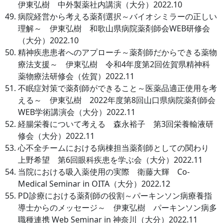
伊東弘樹 中外製薬社内講演（大分）2022.10
病院経営から考える薬剤選択～バイオシミラーの正しい
理解～ 伊東弘樹 和歌山県病院薬剤師会WEB研修会
（大分）2022.10
精神疾患患者へのアプローチ～薬剤師だからできる薬物
療法支援～ 伊東弘樹 令和4年度第2回佐賀県精神科
薬物療法研修会（佐賀）2022.11
不眠症対策で薬剤師ができること～医薬品適正使用を考
える～ 伊東弘樹 2022年度第8回山口県病院薬剤師会
WEB学術講演会（大分）2022.11
経腸栄養について考える 森永裕子 第3回栄養輸液研
修会（大分）2022.11
心不全チームにおける病棟担当薬剤師としての関わり
上野希望 第6回眼科疾患を学ぶ会（大分）2022.11
当院における吸入薬使用の実際 衛藤大輝 Co-
Medical Seminar in OITA（大分）2022.12
PD診療における薬剤師の役割～パーキンソン病療養指
導士からのメッセージ～ 伊東弘樹 パーキンソン病多
職種連携 Web Seminar in 神奈川（大分）2022.11