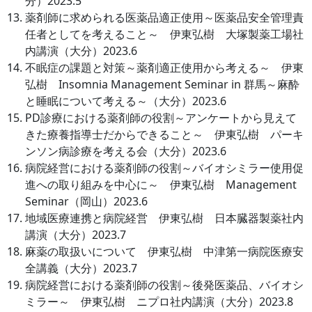
分）2023.5
薬剤師に求められる医薬品適正使用～医薬品安全管理責
任者としてを考えること～ 伊東弘樹 大塚製薬工場社
内講演（大分）2023.6
不眠症の課題と対策～薬剤適正使用から考える～ 伊東
弘樹 Insomnia Management Seminar in 群馬～麻酔
と睡眠について考える～（大分）2023.6
PD診療における薬剤師の役割～アンケートから見えて
きた療養指導士だからできること～ 伊東弘樹 パーキ
ンソン病診療を考える会（大分）2023.6
病院経営における薬剤師の役割～バイオシミラー使用促
進への取り組みを中心に～ 伊東弘樹 Management
Seminar（岡山）2023.6
地域医療連携と病院経営 伊東弘樹 日本臓器製薬社内
講演（大分）2023.7
麻薬の取扱いについて 伊東弘樹 中津第一病院医療安
全講義（大分）2023.7
病院経営における薬剤師の役割～後発医薬品、バイオシ
ミラー～ 伊東弘樹 ニプロ社内講演（大分）2023.8