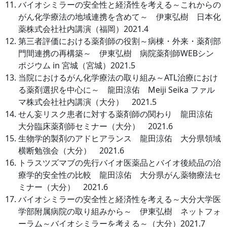
バイオシミラーの安全性と経済性を考える～これからの
がん化学療法の地域連携を含めて～ 伊東弘樹 日本化
薬株式会社社内講演（福岡）2021.4
第三者評価における薬剤師の役割～病棟・外来・薬剤部
門間連携の再構築～ 伊東弘樹 病院薬剤師WEBシン
ポジウム in 宮城（宮城）2021.5
当院におけるがん化学療法の取り組み～ATL治療におけ
る薬剤選択を中心に～ 龍田涼佑 Meiji Seika ファル
マ株式会社社内講演（大分） 2021.5
せん妄リスク患者に対する薬剤師の関わり 龍田涼佑
大分臨床薬剤師セミナー（大分） 2021.6
生物学的製剤のアドヒアランス 龍田涼佑 大分県領域
横断勉強会（大分） 2021.6
トラスツズマブの先行バイオ医薬品とバイオ後続品の治
療学的安全性の比較 龍田涼佑 大分県がん薬物療法セ
ミナー（大分） 2021.6
バイオシミラーの安全性と経済性を考える～大分大学医
学部附属病院の取り組みから～ 伊東弘樹 ネットフォ
ーラム～バイオシミラーを考える～（大分）2021.7