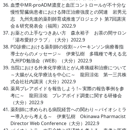
血漿中MR-proADM濃度と血圧コントロールが不十分な
慢性腎臓病患者における降圧治療強度との関連 岩男元
志 九州先進的薬剤師育成推進プロジェクト 第7回講演
会＆研究発表会（福岡）2022.9
お薬との上手なつきあい方 森永裕子 お茶の間サロン
「湯布愛好クラブ」（大分）2022.9
PD診療における薬剤師の役割～パーキンソン病療養指
導士からのメッセージ～ 伊東弘樹 多職種で考える北
九州PD勉強会（WEB）（大分）2022.9
当院における外来化学療法とがん疼痛緩和治療について
～大腸がん化学療法を中心に～ 龍田涼佑 第一三共株
式会社社内講演（大分）2022.9
薬局プレアボイドを報告しよう !～実際の報告事例を参
考に～ 龍田涼佑 プレアボイド調査に関する研修会
（大分）2022.9
薬剤師に求められる病院経営への関わり～バイオシミラ
ー導入から考える～ 伊東弘樹 Okinawa Pharmacist
Director Web Conference（大分）2022.9