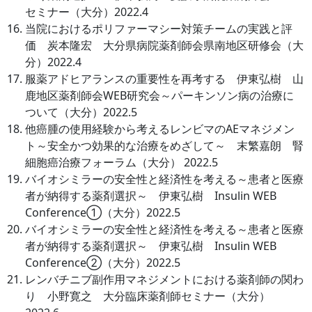
セミナー（大分）2022.4
当院におけるポリファーマシー対策チームの実践と評
価 炭本隆宏 大分県病院薬剤師会県南地区研修会（大
分）2022.4
服薬アドヒアランスの重要性を再考する 伊東弘樹 山
鹿地区薬剤師会WEB研究会～パーキンソン病の治療に
ついて（大分）2022.5
他癌腫の使用経験から考えるレンビマのAEマネジメン
ト～安全かつ効果的な治療をめざして～ 末繁嘉朗 腎
細胞癌治療フォーラム（大分） 2022.5
バイオシミラーの安全性と経済性を考える～患者と医療
者が納得する薬剤選択～ 伊東弘樹 Insulin WEB
Conference①（大分）2022.5
バイオシミラーの安全性と経済性を考える～患者と医療
者が納得する薬剤選択～ 伊東弘樹 Insulin WEB
Conference②（大分）2022.5
レンバチニブ副作用マネジメントにおける薬剤師の関わ
り 小野寛之 大分臨床薬剤師セミナー（大分）