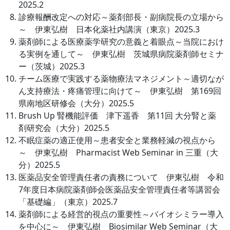
2025.2
診療報酬改定への対応～薬剤部長・副病院長の立場から
～ 伊東弘樹 日本化薬社内講演（東京）2025.3
薬剤師による医療薬学研究の意義と着眼点～当院におけ
る実例を通して～ 伊東弘樹 茨城県病院薬剤師セミナ
ー（茨城）2025.3
チーム医療で実践する薬物療法マネジメント～適切なが
ん支持療法・疼痛管理に向けて～ 伊東弘樹 第169回
県南地区研修会（大分）2025.5
Brush Up 腎機能評価 津下遥香 第11回 大分腎と薬
剤研究会（大分）2025.5
不眠症薬の適正使用～患者安全と業務軽減の視点から
～ 伊東弘樹 Pharmacist Web Seminar in 三重（大
分）2025.5
医薬品安全管理責任者の責務について 伊東弘樹 令和
7年度日本病院薬剤師会医薬品安全管理責任者等講習会
「基礎編」（東京）2025.7
薬剤師による経営的視点の重要性～バイオシミラー導入
を中心に～ 伊東弘樹 Biosimilar Web Seminar（大