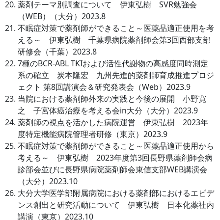
薬剤テーマ別調査について 伊東弘樹 SVR勉強会
（WEB）（大分）2023.8
不眠症対策で薬剤師ができること～医薬品適正使用を考
える～ 伊東弘樹 千葉県病院薬剤師会第3回西部支部
研修会（千葉）2023.8
7種のBCR-ABL TKIおよび活性代謝物の高感度同時測定
系の確立 炭本隆宏 九州先進的薬剤師育成推進プロジ
ェクト 第8回講演会＆研究発表会（Web）2023.9
当院における薬剤師外来の実践と今後の展開 小野寛
之 子宮体癌治療を考える会in大分（大分）2023.9
薬剤師の視点を活かした病院運営 伊東弘樹 2023年
度特定機能病院管理者研修（東京）2023.9
不眠症対策で薬剤師ができること～医薬品適正使用から
考える～ 伊東弘樹 2023年度第3回長野県薬剤師会病
診部会並びに長野県病院薬剤師会東信支部WEB講演会
（大分）2023.10
大分大学医学部附属病院における薬剤部におけるエビデ
ンス創出と研究活動について 伊東弘樹 日本化薬社内
講演（東京）2023.10