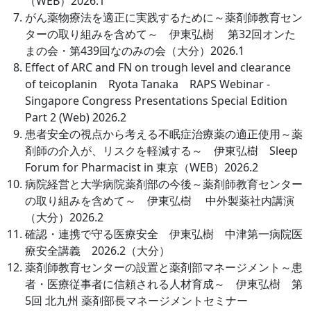
（WEB）2026.1
がん薬物療法を適正に実践するために～薬剤師教育セン
ターの取り組みを含めて～ 伊東弘樹 第32回オンた
まの会・第439回なのみの会（大分）2026.1
Effect of ARC and FN on trough level and clearance
of teicoplanin Ryota Tanaka RAPS Webinar -
Singapore Congress Presentations Special Edition
Part 2 (Web) 2026.2
患者安全の視点から考える不眠症治療薬の適正使用～薬
剤師の介入が、リスクを軽減する～ 伊東弘樹 Sleep
Forum for Pharmacist in 東京（WEB）2026.2
病院経営と大学病院薬剤部の今後～薬剤師教育センター
の取り組みを含めて～ 伊東弘樹 中外製薬社内講演
（大分）2026.2
確認・連携で守る医療安全 伊東弘樹 中津第一病院医
療安全講義 2026.2（大分）
薬剤師教育センターの設置と薬剤部マネージメント～患
者・医療従事者に信頼される人材育成～ 伊東弘樹 第
5回 北九州 薬剤部長マネージメントセミナー