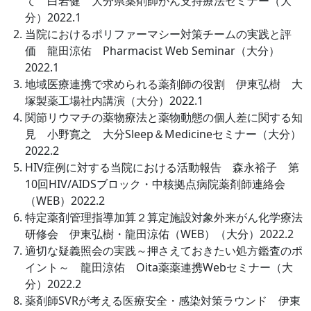
て 白岩健 大分県薬剤師がん支持療法セミナー（大
分）2022.1
当院におけるポリファーマシー対策チームの実践と評
価 龍田涼佑 Pharmacist Web Seminar（大分）
2022.1
地域医療連携で求められる薬剤師の役割 伊東弘樹 大
塚製薬工場社内講演（大分）2022.1
関節リウマチの薬物療法と薬物動態の個人差に関する知
見 小野寛之 大分Sleep＆Medicineセミナー（大分）
2022.2
HIV症例に対する当院における活動報告 森永裕子 第
10回HIV/AIDSブロック・中核拠点病院薬剤師連絡会
（WEB）2022.2
特定薬剤管理指導加算２算定施設対象外来がん化学療法
研修会 伊東弘樹・龍田涼佑（WEB）（大分）2022.2
適切な疑義照会の実践～押さえておきたい処方鑑査のポ
イント～ 龍田涼佑 Oita薬薬連携Webセミナー（大
分）2022.2
薬剤師SVRが考える医療安全・感染対策ラウンド 伊東