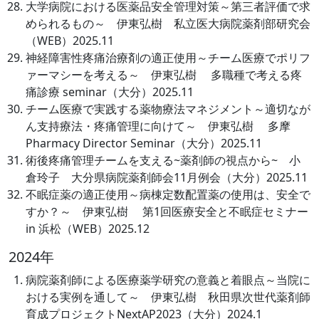
大学病院における医薬品安全管理対策～第三者評価で求
められるもの～ 伊東弘樹 私立医大病院薬剤部研究会
（WEB）2025.11
神経障害性疼痛治療剤の適正使用～チーム医療でポリフ
ァーマシーを考える～ 伊東弘樹 多職種で考える疼
痛診療 seminar（大分）2025.11
チーム医療で実践する薬物療法マネジメント～適切なが
ん支持療法・疼痛管理に向けて～ 伊東弘樹 多摩
Pharmacy Director Seminar（大分）2025.11
術後疼痛管理チームを支える~薬剤師の視点から~ 小
倉玲子 大分県病院薬剤師会11月例会（大分）2025.11
不眠症薬の適正使用～病棟定数配置薬の使用は、安全で
すか？～ 伊東弘樹 第1回医療安全と不眠症セミナー
in 浜松（WEB）2025.12
2024年
病院薬剤師による医療薬学研究の意義と着眼点～当院に
おける実例を通して～ 伊東弘樹 秋田県次世代薬剤師
育成プロジェクトNextAP2023（大分）2024.1