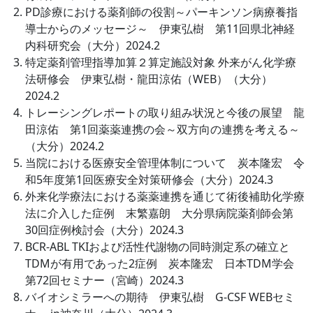
PD診療における薬剤師の役割～パーキンソン病療養指
導士からのメッセージ～ 伊東弘樹 第11回県北神経
内科研究会（大分）2024.2
特定薬剤管理指導加算２算定施設対象 外来がん化学療
法研修会 伊東弘樹・龍田涼佑（WEB）（大分）
2024.2
トレーシングレポートの取り組み状況と今後の展望 龍
田涼佑 第1回薬薬連携の会～双方向の連携を考える～
（大分）2024.2
当院における医療安全管理体制について 炭本隆宏 令
和5年度第1回医療安全対策研修会（大分）2024.3
外来化学療法における薬薬連携を通じて術後補助化学療
法に介入した症例 末繁嘉朗 大分県病院薬剤師会第
30回症例検討会（大分）2024.3
BCR-ABL TKIおよび活性代謝物の同時測定系の確立と
TDMが有用であった2症例 炭本隆宏 日本TDM学会
第72回セミナー（宮崎）2024.3
バイオシミラーへの期待 伊東弘樹 G-CSF WEBセミ