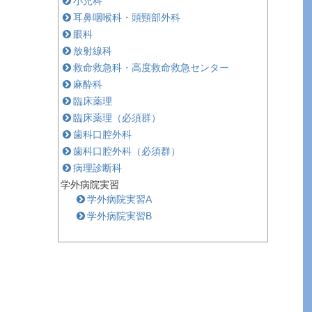
小児科
耳鼻咽喉科・頭頸部外科
眼科
放射線科
救命救急科・高度救命救急センター
麻酔科
臨床薬理
臨床薬理（必須群）
歯科口腔外科
歯科口腔外科（必須群）
病理診断科
学外病院実習
学外病院実習A
学外病院実習B