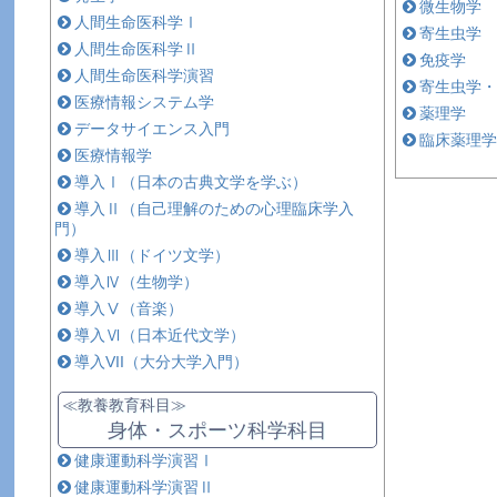
微生物学
人間生命医科学Ⅰ
寄生虫学
人間生命医科学Ⅱ
免疫学
人間生命医科学演習
寄生虫学・
医療情報システム学
薬理学
データサイエンス入門
臨床薬理学
医療情報学
導入Ⅰ（日本の古典文学を学ぶ）
導入Ⅱ（自己理解のための心理臨床学入
門）
導入Ⅲ（ドイツ文学）
導入Ⅳ（生物学）
導入Ⅴ（音楽）
導入Ⅵ（日本近代文学）
導入VII（大分大学入門）
≪教養教育科目≫
身体・スポーツ科学科目
健康運動科学演習Ⅰ
健康運動科学演習Ⅱ