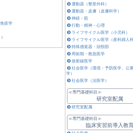
運動器（整形外科）
運動器・皮膚（皮膚科学）
神経・筋
免疫学
行動・精神・心理
ライフサイクル医学（小児科）
Ⅰ
ライフサイクル医学（産科婦人
特殊感覚器・頭頸部
周術期・救急医学
放射線医学
社会医学（環境・予防医学、公
学）
社会医学（法医学）
≪専門基礎科目≫
研究室配属
研究室配属
≪専門基礎科目≫
臨床実習前導入教