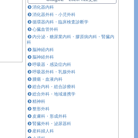
消化器内科
消化器外科・小児外科
循環器内科・臨床検査診断学
心臓血管外科
内分泌・糖尿業内科・膠原病内科・腎臓内
科
脳神経内科
脳神経外科
呼吸器・感染症内科
呼吸器外科・乳腺外科
腫瘍・血液内科
総合内科・総合診療科
総合外科・地域連携学
精神科
整形外科
皮膚科・形成外科
腎臓外科・泌尿器科
産科婦人科