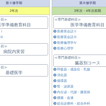
第Ⅱ修学期
第Ⅲ修学期
2年次
3年次・4年次前期
科目≫
≪専門基礎科目≫
医学準備教育科目
医学準備教育科目
Ⅰ
医療英会話Ⅱ
Ⅲ
医療英会話Ⅲ
医療倫理学Ⅳ
科目≫
医療心理学
病院内実習
≪専門基礎科目≫
臓器別コース
科目≫
呼吸器・感染症・乳腺
基礎医学
消化器
循環器
腎・泌尿器
内分泌・代謝・膠原病
腫瘍・血液
総合診療科・総合外科