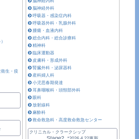
脳神経内科
脳神経外科
呼吸器・感染症内科
呼吸器外科・乳腺外科
腫瘍・血液内科
総合内科・総合診療科
科）
精神科
臨床運動器
皮膚科・形成外科
腎臓外科・泌尿器科
衆衛生・疫
産科婦人科
小児思春期発達
耳鼻咽喉科・頭頸部外科
眼科
放射線科
麻酔科
救命救急科・高度救命救急センター
育
クリニカル・クラークシップ
Stage2
*2026.4.22更新