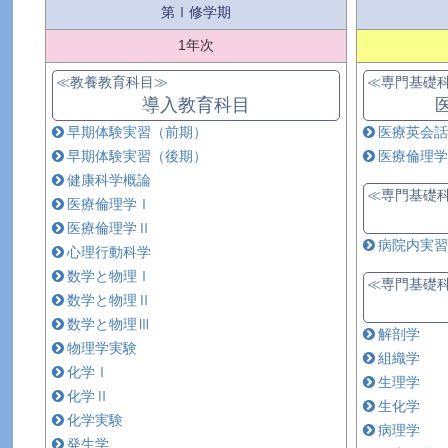
第Ⅰ修学期
1年次
≪教養教育科目≫
≪専門基礎
導入教育科目
早期体験実習（前期）
医療英会話
早期体験実習（後期）
医療倫理学
健康科学概論
≪専門基礎
医療倫理学Ⅰ
医療倫理学Ⅱ
病院内実習
心理行動科学
数学と物理Ⅰ
≪専門基礎
数学と物理Ⅱ
数学と物理Ⅲ
解剖学
物理学実験
組織学
化学Ⅰ
生理学
化学Ⅱ
生化学
化学実験
病理学
発生学