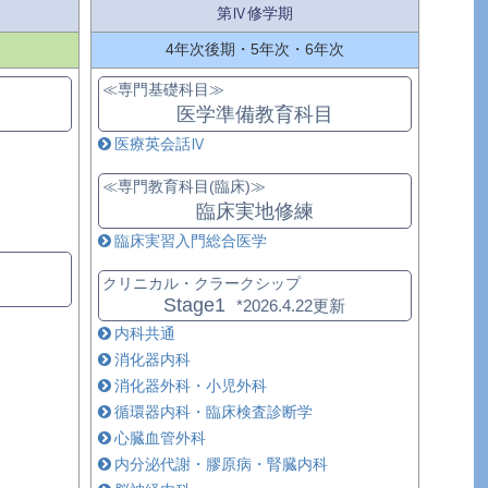
第Ⅳ修学期
4年次後期・5年次・6年次
≪専門基礎科目≫
医学準備教育科目
医療英会話Ⅳ
≪専門教育科目(臨床)≫
臨床実地修練
臨床実習入門総合医学
クリニカル・クラークシップ
Stage1
*2026.4.22更新
内科共通
消化器内科
消化器外科・小児外科
循環器内科・臨床検査診断学
心臓血管外科
内分泌代謝・膠原病・腎臓内科