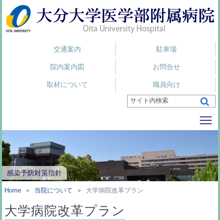
交通案内
駐車場
院内案内図
お問合せ
取材について
職員向け
To
感染予防対策指針
Home
＞
当院について
＞
大学病院改革プラン
大学病院改革プラン