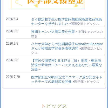
2026.8.4
タイ協定校学生が医学部附属病院高度救命救急
センターを見学しました
国際交流トピックス
2026.8.3
挾間キャンパス周辺美化作業
挾間キャンパスの
動き
2026.8.3
パヤオ大学からの短期留学生Nathawat Boontan
さんが猪股医学部長を表敬訪問
国際交流トピッ
クス
2026.8.3
【市民公開講座】9月27日（日）肥満・糖尿病
治療の新時代～チームで支えるあなたに最適な
治療～
2026.7.29
医学部創立50周年記念ロゴマーク及び記念キャ
ッチテーマの表彰式を開催
医学部トピックス
2026.7.29
熊本地震の被災地を支援するためDMATを派遣
しました
病院トピックス
2026.7.28
2026年8月1日（土）20:54～21:00 BSテレ東
トピックス
（BSデジタル7ch）『教えて！ドクター 家族の