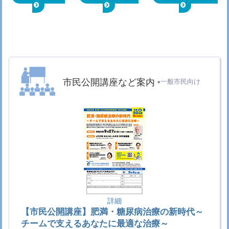
ピックス
2026.7.7
ふれあい看護体験
挾間キャンパスの動き
2026.7.6
医学部国際学術交流に関する留学生の受入れプ
ログラム（協定校学部生）に対する助成金授与
を行いました
国際交流トピックス
2026.7.1
第121回医師国家試験の施行について
厚生労働
市民公開講座など案内
省
一般市民向け
2026.6.29
【8月開催】ひらめき☆ときめきサイエンスのペ
ージを公開しました
先進医療科学科
2026.6.19
コンケン大学の短期留学生が整形外科学講座の
研修を修了しました
国際交流トピックス
2026.6.16
【市民公開講座】10月10日（土）肝臓病
肝疾
患相談センター
2026.6.9
ふれあい看護体験
挾間キャンパスの動き
2026.5.29
タイの留学生との交流会が行われました
国際交
詳細
流トピックス
【市民公開講座】肥満・糖尿病治療の新時代～
2026.5.20
医学部国際学術交流に関する留学生の受入れプ
チームで支えるあなたに最適な治療～