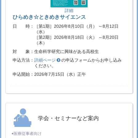
国際交流トピックス
詳細
2025.12.26
大分大学地域開放事業（Jr.サイエンス）を実施
ひらめき☆ときめきサイエンス
医学部トピックス
日 時：
［第1期］2026年8月10日（月） ～8月12日
2025.12.22
プリンス・オブ・ソンクラー大学の短期留学生
（水）
（大学院生）の修了証の授与が行われました
［第2期］2026年8月18日（火） ～8月20日
国際交流トピックス
（木）
2025.12.22
甲斐拓也選手とのクリスマス交流会
附属病院ト
対 象：
生命科学研究に興味がある高校生
ピックス
申込方法：
詳細ページ
の申込フォームからお申し込み
2025.12.20
医学科4年生川部梨々香さん、田邊映斗さんが第
ください。
10回西日本医学生学術フォーラムで受賞しまし
申込開始：
2026年7月15日（水）正午
た
2025.12.16
第15回中塚医学賞(大分大学医学部研究表彰)の
受賞表彰式及び受賞者セミナーを開催しました
医学部トピックス
2025.12.16
附属病院小児科病棟クリスマス会
附属病院トピ
ックス
学会・セミナーなど案内
2025.12.1
ソンギノハイルハン地区総合病院（モンゴル）
訪問団来訪
国際交流トピックス
医療従事者向け