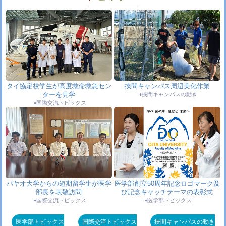
健康』に循環器内科・臨床検査診断学講座の髙
橋尚彦教授が出演します。
2026.7.24
ふれあい看護体験
挾間キャンパスの動き
2026.7.21-22
文部科学省高等教育局医学教育課 日比 謙一郎
課長、降籏 みを 薬学教育専門官が附属病院を視
察
医学部トピックス
2026.7.17
チュラーロンコーン大学の短期留学生の研究発
タイ協定校学生が高度救命救急セン
挾間キャンパス周辺美化作業
表と修了証の授与が行われました
国際交流トピ
ターを見学
挾間キャンパスの動き
ックス
国際交流トピックス
2026.7.17
小児科病棟七夕会
病院トピックス
2026.7.16
7月16日（木）に医学科第4年次生の研究室配属
発表会が開催されました
医学教育センター
2026.7.16
8月30日（日）大分大学医学部創立50周年記念
市民公開講座
医事課
パヤオ大学からの短期留学生が医学
医学部創立50周年記念ロゴマーク及
2026.7.14
2026年度 オープンキャンパス日程・申込など
部長を表敬訪問
び記念キャッチテーマの表彰式
アドミッションセンター
国際交流トピックス
医学部トピックス
2026.7.8
第16回中塚医学賞(大分大学医学部研究表彰)の
受賞表彰式及び受賞者セミナーを開催
医学部ト
医学部トピックス
国際交流トピックス
挾間キャンパスの動き