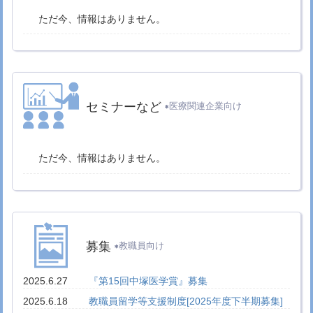
2025.11.27
白衣授与式が開催されました
医学教育センタ
ー
ただ今、情報はありません。
2025.11.27
附属病院外来ホールクリスマス飾り
挾間キャン
パスの動き
2025.11.23
ハローキティと原辰徳前監督らによる小児科病
棟訪問
挾間キャンパスの動き
セミナーなど
医療関連企業向け
2025.11.26
河北医科大学の短期留学生の修了証の授与が行
われました
国際交流トピックス
2025.11.17,21
多職種連携教育の合同授業が行われました
医
ただ今、情報はありません。
学教育センター
2025.11.19
プリンスオブソンクラー大学（タイ）から看護
師の研修生を受入れました
国際交流トピックス
2025.11.11
由布川小学校６年生がキャリア教育の授業で高
度救命救急センターを訪れました
挾間キャンパ
スの動き
募集
教職員向け
2025.11.10
足立信也大分市長による特別講義を開催しまし
た
医学部トピックス
2025.6.27
『第15回中塚医学賞』募集
2025.11.9
先進医療科学科の学生による学会発表
先進医
2025.6.18
教職員留学等支援制度[2025年度下半期募集]