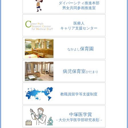
ダイバーシティ推進本部
男女共同参画推進室
医療人
キャリア支援センター
保育園
なかよし
病児保育室
ひだまり
教職員留学等支援制度
中塚医学賞
- 大分大学医学部研究表彰 -