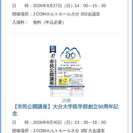
ログラム（協定校学部生）に対する助成金授与
を行いました
日 時：
2026年9月27日（日）14：00～15：30
国際交流トピックス
開催場所：
J:COMホルトホール大分 302会議室
2026.4.27,28
タイの留学生の研究発表会及び修了証書授与式
が行われました
国際交流トピックス
入場料：
無料（申込必要）
2026.4.20
タイの留学生との交流会が行われました
国際交
流トピックス
2026.4.22
【大学院】総合健康科学研究科の設置計画につ
いて
大分大学
2026.4.21
国立大学法人大分大学と株式会社大分銀行の共
同研究プロジェクト締結式
病院トピックス
2026.4.21
医学科6年 久土慎詞さんの研究論文が国際学術
誌 The AAPS Journalに掲載されました
医学部
トピックス
2026.4.21
医学科6年 久土慎詞さんが第65回日本心身医学
詳細
会九州地方会で最優秀賞を受賞
医学部トピック
【市民公開講座】大分大学医学部創立50周年記
ス
念
2026.4.16
プリンス・オブ・ソンクラー大学の短期留学生
が整形外科学講座の研修を修了しました
日 時：
2026年8月30日（日）13：30～16：00
国際交
流トピックス
開催場所：
J:COMホルトホール大分 3階 大会議室