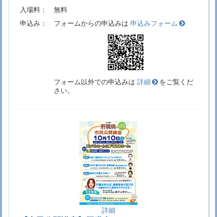
2026.4.8
医学部国際学術交流に関する留学生の受入れプ
入場料：
無料
ログラム（協定校学部生）に対する助成金授与
申込み：
フォームからの申込みは
申込みフォーム
が行われました
国際交流トピックス
2026.4.9
看護学教育分野別評価について
医学部トピック
ス
2026.4.6
令和8年度医学部新入学生オリエンテーション
挾間キャンパスの動き
フォーム以外での申込みは
詳細
をご覧くだ
2026.4.1
令和8年度医療職員辞令交付式
さい。
病院トピックス
2026.3.30
看護学科を卒業した藤並蓮さんの筆頭著者の論
文がHealth Emergency and Disaster Nursingに
掲載されました
医学部トピックス
2026.3.30
株式会社iNSAX（インザックス）様から寄贈
挾
間キャンパスの動き
2026.3.26
歯科口腔外科学講座 河野 憲司 教授 退職記念講
演会
挾間キャンパスの動き
2026.3.19
心臓血管外科学講座 宮本 伸二 教授 退職記念講
演会
挾間キャンパスの動き
詳細
2026.3.18
マヒドン大学の短期留学生のクリニカル・クラ