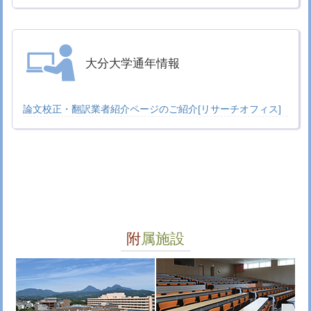
療科学科
2025.11.8-9
第19回大分県医師臨床研修指導医講習会が開催
されました
医学教育センター
2025.11.1-2
第23回大分大学医学部祭を開催しました
医学
大分大学通年情報
部トピックス
2025.10.28
プリンス・オブ・ソンクラー大学の短期留学生
の修了証の授与が行われました
論文校正・翻訳業者紹介ページのご紹介[リサーチオフィス]
国際交流トピッ
クス
2025.10.27-28
4年次生による看護研究発表会が開催されました
看護学科
2025.9.1-2
デュッセルドルフ大学からの短期留学生の修了
証の授与が行われました
国際交流トピックス
附属施設