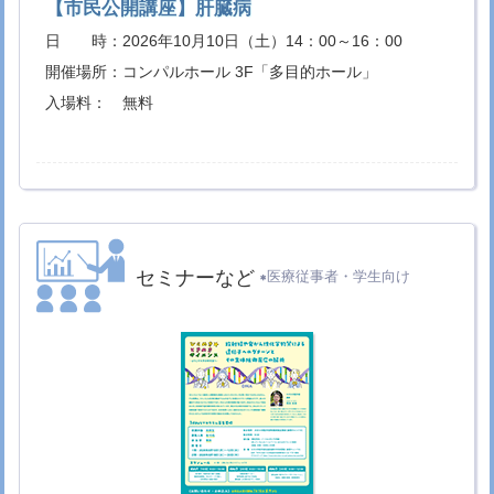
【市民公開講座】肝臓病
ークシップ修了証の授与式が行われました
国際
交流トピックス
日 時：
2026年10月10日（土）14：00～16：00
2026.3.11
大分大学医学部創立50周年記念サイトを公開し
開催場所：
コンパルホール 3F「多目的ホール」
ました
入場料：
無料
2026.3.9
令和7年度大分大学医学部附属病院治験貢献賞授
与式
附属病院トピックス
2026.3.5
医療情報学講座 下村 剛 教授 退職記念講演会
挾間キャンパスの動き
2026.3.4
令和7年度火災総合訓練
挾間キャンパスの動き
2026.2.18
プリンス・オブ・ソンクラー大学の短期留学生
セミナーなど
医療従事者・学生向け
（大学院生）の修了証の授与が行われました
国際交流トピックス
2026.2.13
女性医療人キャリア支援センターのURLが変更
になりました
[女性医療人キャリア支援センター]
2026.2.10
由布市立挾間中学校1年生地域訪問学習
挾間キ
ャンパスの動き
2026.1.27
プリンス・オブ・ソンクラー大学の短期留学生
（大学院生）の修了証の授与が行われました