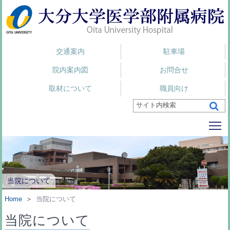
交通案内
駐車場
院内案内図
お問合せ
取材について
職員向け
To
当院について
Home
＞
当院について
当院について