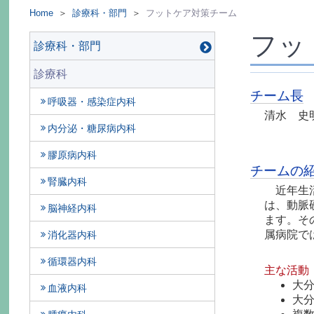
Home
＞
診療科・部門
＞
フットケア対策チーム
フッ
診療科・部門
診療科
チーム長
呼吸器・感染症内科
清水 史
内分泌・糖尿病内科
膠原病内科
チームの
腎臓内科
近年生
は、動脈
脳神経内科
ます。そ
属病院で
消化器内科
循環器内科
主な活動
大
血液内科
大