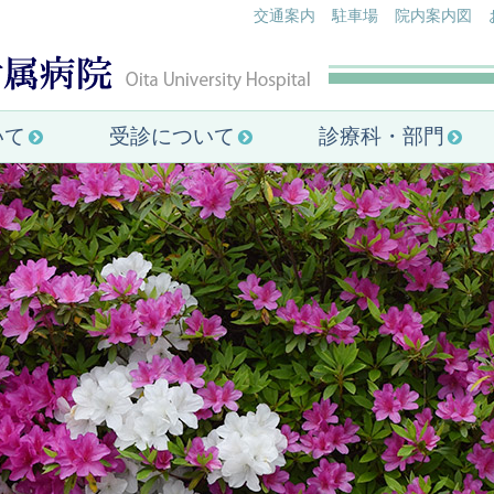
交通案内
駐車場
院内案内図
いて
受診について
診療科・部門