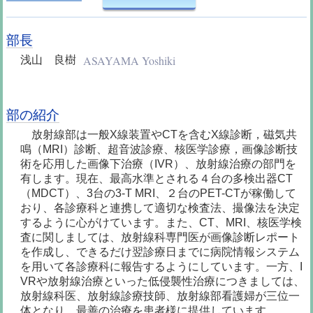
部長
ASAYAMA Yoshiki
浅山 良樹
部の紹介
放射線部は一般X線装置やCTを含むX線診断，磁気共
鳴（MRI）診断、超音波診療、核医学診療，画像診断技
術を応用した画像下治療（IVR）、放射線治療の部門を
有します。現在、最高水準とされる４台の多検出器CT
（MDCT）、3台の3-T MRI、２台のPET-CTが稼働して
おり、各診療科と連携して適切な検査法、撮像法を決定
するように心がけています。また、CT、MRI、核医学検
査に関しましては、放射線科専門医が画像診断レポート
を作成し、できるだけ翌診療日までに病院情報システム
を用いて各診療科に報告するようにしています。一方、I
VRや放射線治療といった低侵襲性治療につきましては、
放射線科医、放射線診療技師、放射線部看護婦が三位一
体となり、最善の治療を患者様に提供しています。