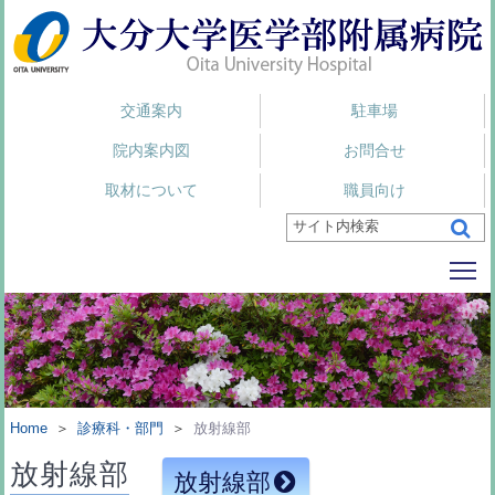
交通案内
駐車場
院内案内図
お問合せ
取材について
職員向け
To
Home
＞
診療科・部門
＞
放射線部
放射線部
放射線部